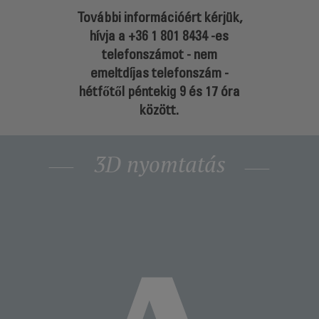
További információért kérjük,
hívja a
+36 1 801 8434
-es
telefonszámot - nem
emeltdíjas telefonszám -
hétfőtől péntekig 9 és 17 óra
között.
3D nyomtatás