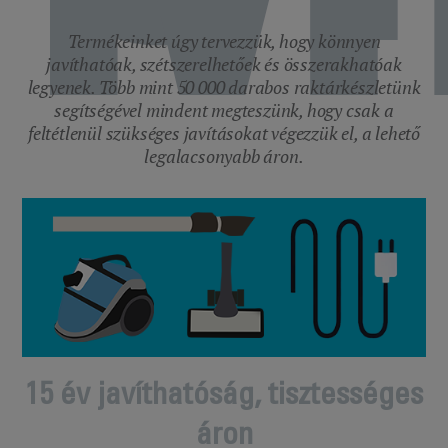
Termékeinket úgy tervezzük, hogy könnyen
javíthatóak, szétszerelhetőek és összerakhatóak
legyenek. Több mint 50 000 darabos raktárkészletünk
segítségével mindent megteszünk, hogy csak a
feltétlenül szükséges javításokat végezzük el, a lehető
legalacsonyabb áron.
15 év javíthatóság, tisztességes
áron