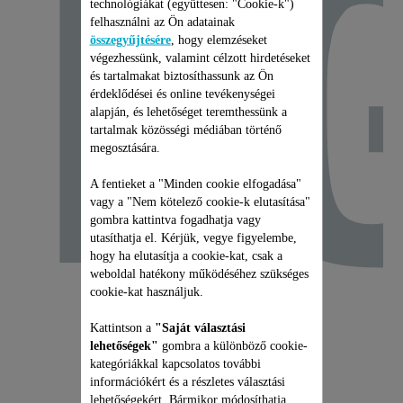
E
technológiákat (együttesen: "Cookie-k")
felhasználni az Ön adatainak
összegyűjtésére
, hogy elemzéseket
végezhessünk, valamint célzott hirdetéseket
és tartalmakat biztosíthassunk az Ön
érdeklődései és online tevékenységei
alapján, és lehetőséget teremthessünk a
tartalmak közösségi médiában történő
megosztására.
A fentieket a "Minden cookie elfogadása"
vagy a "Nem kötelező cookie-k elutasítása"
gombra kattintva fogadhatja vagy
utasíthatja el. Kérjük, vegye figyelembe,
hogy ha elutasítja a cookie-kat, csak a
weboldal hatékony működéséhez szükséges
cookie-kat használjuk.
Kattintson a
"Saját választási
lehetőségek"
gombra a különböző cookie-
kategóriákkal kapcsolatos további
információkért és a részletes választási
lehetőségekért. Bármikor módosíthatja