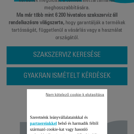
keresnek megoldást a termék élettartamának
meghosszabbítására.
Ma már több mint 6 200 hivatalos szakszerviz áll
rendelkezésre világszerte,
hogy garantálják a termékek
tartósságát, függetlenül a vásárlás vagy a használat
országától.
SZAKSZERVIZ KERESÉSE
GYAKRAN ISMÉTELT KÉRDÉSEK
Javítás,
Nem kötelező cookie-k elutasítása
Szeretnénk leányvállalatainkkal és
partnereinkkel
belső és harmadik féltől
származó cookie-kat vagy hasonló