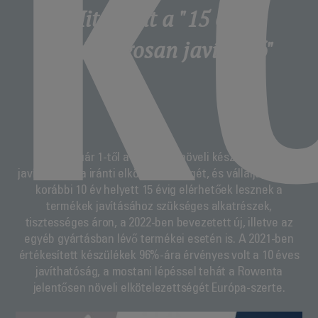
K
Mit jelent a "15 évig
gazdaságosan javítható"
2022. január 1-től a Rowenta növeli készülékeinek
javíthatósága iránti elkötelezettségét, és vállalja, hogy a
korábbi 10 év helyett 15 évig elérhetőek lesznek a
termékek javításához szükséges alkatrészek,
tisztességes áron, a 2022-ben bevezetett új, illetve az
egyéb gyártásban lévő termékei esetén is. A 2021-ben
értékesített készülékek 96%-ára érvényes volt a 10 éves
javíthatóság, a mostani lépéssel tehát a Rowenta
jelentősen növeli elkötelezettségét Európa-szerte.