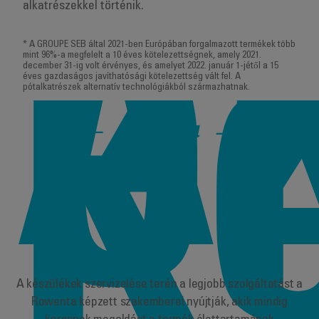
alkatrészekkel történik.
A
* A GROUPE SEB által 2021-ben Európában forgalmazott termékek több
Ö
mint 96%-a megfelelt a 10 éves kötelezettségnek, amely 2021.
december 31-ig volt érvényes, és amelyet 2022. január 1-jétől a 15
éves gazdaságos javíthatósági kötelezettség vált fel. A
pótalkatrészek alternatív technológiákból származhatnak.
K
Rowenta
A készülékek szervizelése terén a legjobb szolgáltatást a
Rowenta képzett szakemberei nyújtják, akik mindig