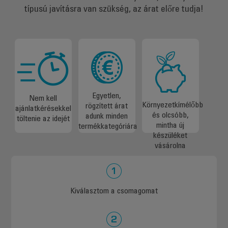
típusú javításra van szükség, az árat előre tudja!
Egyetlen,
Nem kell
Környezetkímélőbb
rögzített árat
ajánlatkérésekkel
és olcsóbb,
adunk minden
töltenie az idejét
mintha új
termékkategóriára
készüléket
vásárolna
Kiválasztom a csomagomat