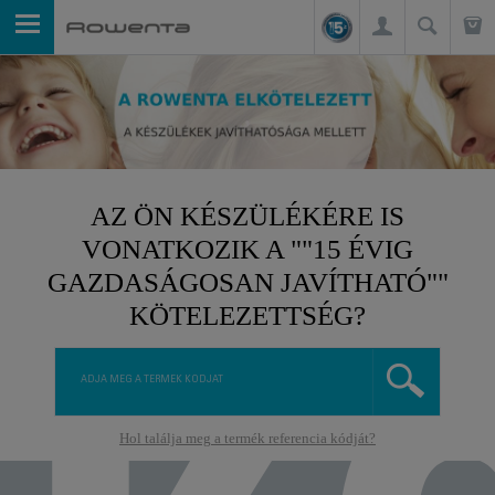
AZ ÖN KÉSZÜLÉKÉRE IS
VONATKOZIK A ""15 ÉVIG
GAZDASÁGOSAN JAVÍTHATÓ""
KÖTELEZETTSÉG?
Hol találja meg a termék referencia kódját?