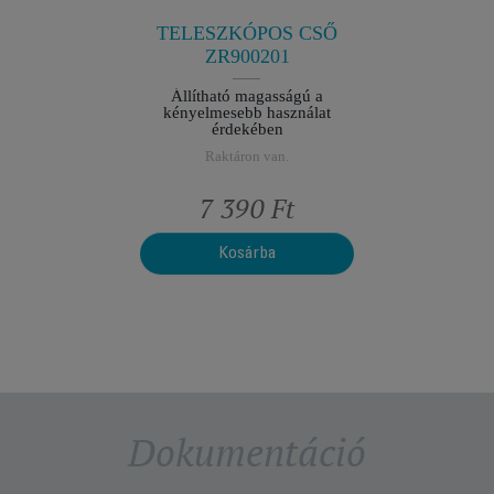
Nagy
szűrőzs
TELESZKÓPOS CSŐ
h
ZR900201
R
Állítható magasságú a
kényelmesebb használat
érdekében
Raktáron van.
7 390 Ft
Kosárba
Dokumentáció