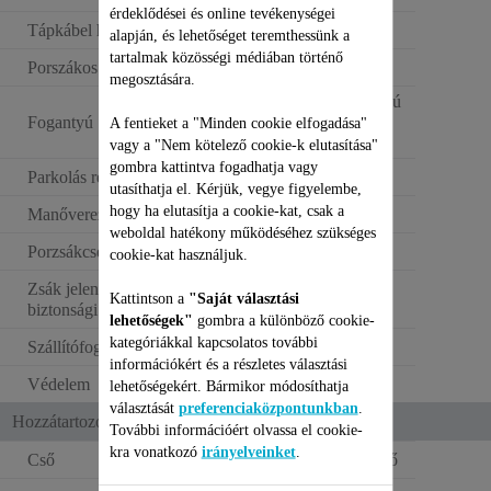
érdeklődései és online tevékenységei
Tápkábel hossza
8,4 m
alapján, és lehetőséget teremthessünk a
tartalmak közösségi médiában történő
Porszákos kapacitás
4.5
megosztására.
Klasszikus fogantyú
Fogantyú
Easy Brush
A fentieket a "Minden cookie elfogadása"
tisztítókefével
vagy a "Nem kötelező cookie-k elutasítása"
gombra kattintva fogadhatja vagy
Parkolás rendszer
2
utasíthatja el. Kérjük, vegye figyelembe,
hogy ha elutasítja a cookie-kat, csak a
Manőverezhetőség
4 db 360° kerék
weboldal hatékony működéséhez szükséges
Porzsákcsere kijelző
cookie-kat használjuk.
Zsák jelenlétét érzékelő
Kattintson a
"Saját választási
biztonsági rendszer
lehetőségek"
gombra a különböző cookie-
kategóriákkal kapcsolatos további
Szállítófogantyú
információkért és a részletes választási
Védelem
Első ütköző
lehetőségekért. Bármikor módosíthatja
választását
preferenciaközpontunkban
.
Hozzátartozó kiegészítők
További információért olvassa el cookie-
kra vonatkozó
irányelveinket
.
Cső
Teleszkópos fém cső