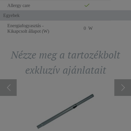
Allergy care
Egyebek
Energiafogyasztás -
0 W
Kikapcsolt állapot (W)
Nézze meg a tartozékbolt
exkluzív ajánlatait
ENCE
HYG
001801
SZAG
elérhető