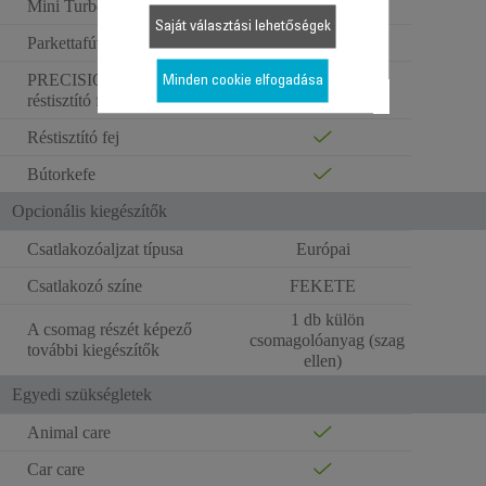
Mini Turbo Brush
Saját választási lehetőségek
Parkettafúvóka
PRECISION FLEX
Minden cookie elfogadása
réstisztító fej
Réstisztító fej
Bútorkefe
Opcionális kiegészítők
Csatlakozóaljzat típusa
Európai
Csatlakozó színe
FEKETE
1 db külön
A csomag részét képező
csomagolóanyag (szag
további kiegészítők
ellen)
Egyedi szükségletek
Animal care
Car care