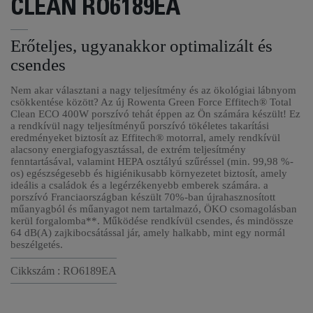
CLEAN RO6189EA
Erőteljes, ugyanakkor optimalizált és
csendes
Nem akar választani a nagy teljesítmény és az ökológiai lábnyom
csökkentése között? Az új Rowenta Green Force Effitech® Total
Clean ECO 400W porszívó tehát éppen az Ön számára készült! Ez
a rendkívül nagy teljesítményű porszívó tökéletes takarítási
eredményeket biztosít az Effitech® motorral, amely rendkívül
alacsony energiafogyasztással, de extrém teljesítmény
fenntartásával, valamint HEPA osztályú szűréssel (min. 99,98 %-
os) egészségesebb és higiénikusabb környezetet biztosít, amely
ideális a családok és a legérzékenyebb emberek számára. a
porszívó Franciaországban készült 70%-ban újrahasznosított
műanyagból és műanyagot nem tartalmazó, ÖKO csomagolásban
kerül forgalomba**. Működése rendkívül csendes, és mindössze
64 dB(A) zajkibocsátással jár, amely halkabb, mint egy normál
beszélgetés.
Cikkszám : RO6189EA