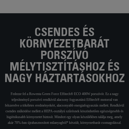
CSENDES ÉS
KÖRNYEZETBARÁT
PORSZÍVÓ
MÉLYTISZTÍTÁSHOZ ÉS
NAGY HÁZTARTÁSOKHOZ
Fedezze fel a Rowenta Green Force Effitech® ECO 400W porszívót. Ez a nagy
teljesítményű porszívó rendkívül alacsony fogyasztású Effitech® motorral van
felszerelve a tökéletes eredményekért, alacsonyabb energiafogyasztás mellett. Rendkívül
csendes működése mellett a HEPA-osztályú szűrésnek köszönhetően egészségesebb és
higiénikusabb környezetet biztosít. Mindezt egy olyan készülékben találja meg, amely
akár 70%-ban újrahasznosított műanyagból* készült, környezetbarát csomagolással.