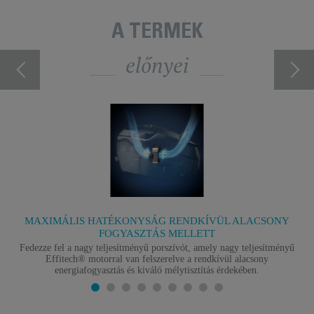
A TERMÉK
előnyei
MAXIMÁLIS HATÉKONYSÁG RENDKÍVÜL ALACSONY
FOGYASZTÁS MELLETT
Fedezze fel a nagy teljesítményű porszívót, amely nagy teljesítményű
Effitech® motorral van felszerelve a rendkívül alacsony
energiafogyasztás és kiváló mélytisztítás érdekében.