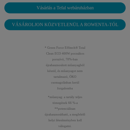
Vásárlás a Tefal webáruházban
VÁSÁROLJON KÖZVETLENÜL A ROWENTA-TÓL
* Green Force Effitech® Total
Clean ECO 400W porzsákos
porszívó, 70%-ban
újrahasznosított műanyagból
készül, és műanyagot nem
tartalmazó, ÖKO
csomagolásban kerül
forgalomba
*műanyag: a tartály teljes
tömegének 66 %-a
**potenciálisan
újrahasznosítható, a megfelelő
helyi létesítményben kell
válogatni.