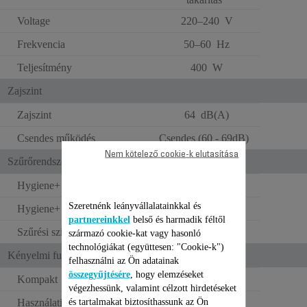
Voltage
220–240 V
Frekvencia
50–60 Hz
Teljesítmény
400 W
Zajszint
Zajszint
64 dB(A)
Csendes működés
Csendes (60 - 69dB)
Nem kötelező cookie-k elutasítása
Szűrőrendszer
Hygiene+ porzsák
X1
Szeretnénk leányvállalatainkkal és
Hygiene+ típus
Optimális
partnereinkkel
belső és harmadik féltől
Szűrési szint(ek)
3
származó cookie-kat vagy hasonló
technológiákat (együttesen: "Cookie-k")
Kényelmi funkciók
felhasználni az Ön adatainak
összegyűjtésére
, hogy elemzéseket
Kompakt
végezhessünk, valamint célzott hirdetéseket
és tartalmakat biztosíthassunk az Ön
Használati hatókör
12 m